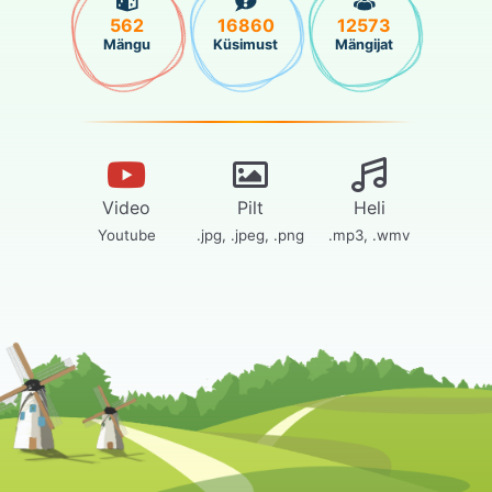
562
16860
12573
Mängu
Küsimust
Mängijat
Video
Pilt
Heli
Youtube
.jpg, .jpeg, .png
.mp3, .wmv