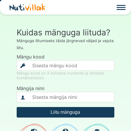
Nuti
villak
Kuidas mänguga liituda?
Mänguga liitumiseks täida järgnevad väljad ja vajuta
liitu.
Mängu kood
Mängu kood on 4 kohaline numbrite ja tähtede
kombinatsioon.
Mängija nimi