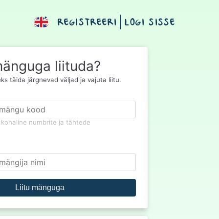
REGISTREERI
LOGI SISSE
änguga liituda?
s täida järgnevad väljad ja vajuta liitu.
kohaline numbrite ja tähtede