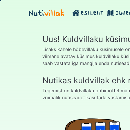
Nuti
villak
ESILEHT
JUHE
Uus! Kuldvillaku küsim
Lisaks kahele hõbevillaku küsimusele 
viimane avatav küsimus kuldvillaku küsi
saab vastata iga mängija enda nutisea
Nutikas kuldvillak ehk n
Tegemist on kuldvillaku põhimõttel män
võimalik nutiseadet kasutada vastamisp