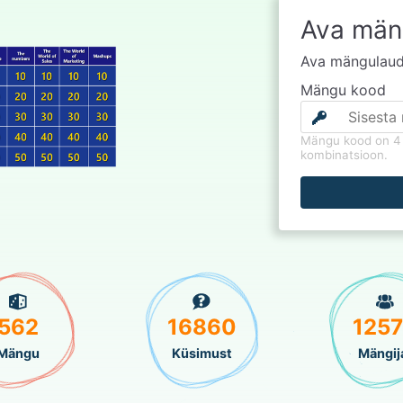
Ava mäng
Ava mängulaud 
Mängu kood
Mängu kood on 4 
kombinatsioon.
562
16860
125
Mängu
Küsimust
Mängij