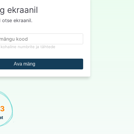
 ekraanil
otse ekraanil.
kohaline numbrite ja tähtede
Ava mäng
73
at