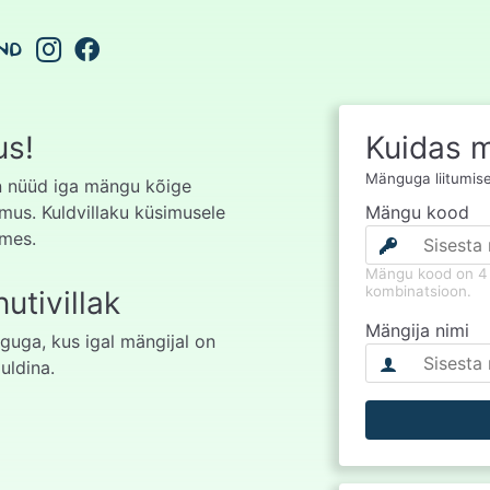
ND
us!
Kuidas m
Mänguga liitumisek
on nüüd iga mängu kõige
mus. Kuldvillaku küsimusele
Mängu kood
dmes.
Mängu kood on 4 
kombinatsioon.
utivillak
Mängija nimi
guga, kus igal mängijal on
uldina.