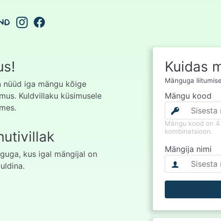
ND
us!
Kuidas m
Mänguga liitumisek
on nüüd iga mängu kõige
mus. Kuldvillaku küsimusele
Mängu kood
dmes.
Mängu kood on 4 
kombinatsioon.
utivillak
Mängija nimi
guga, kus igal mängijal on
uldina.