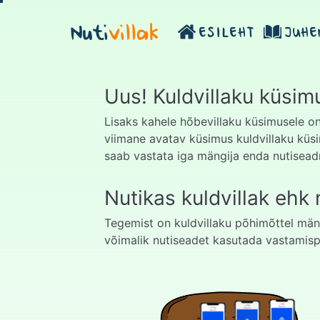
Nuti
villak
ESILEHT
JUHE
Uus! Kuldvillaku küsim
Lisaks kahele hõbevillaku küsimusele 
viimane avatav küsimus kuldvillaku küsi
saab vastata iga mängija enda nutisea
Nutikas kuldvillak ehk n
Tegemist on kuldvillaku põhimõttel män
võimalik nutiseadet kasutada vastamisp