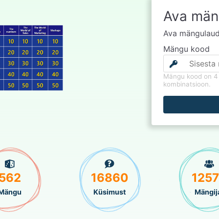
Ava mäng
Ava mängulaud 
Mängu kood
Mängu kood on 4 
kombinatsioon.
562
16860
125
Mängu
Küsimust
Mängij