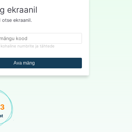
 ekraanil
otse ekraanil.
kohaline numbrite ja tähtede
Ava mäng
73
at