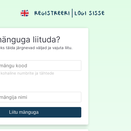
REGISTREERI
LOGI SISSE
änguga liituda?
s täida järgnevad väljad ja vajuta liitu.
kohaline numbrite ja tähtede