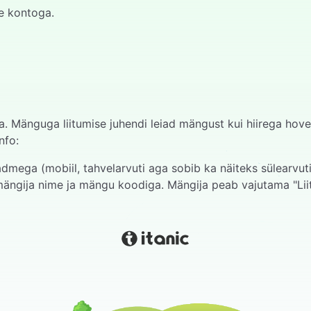
le kontoga.
a. Mänguga liitumise juhendi leiad mängust kui hiirega hov
nfo:
mega (mobiil, tahvelarvuti aga sobib ka näiteks sülearvuti
ängija nime ja mängu koodiga. Mängija peab vajutama "Liit
a esimese küsimuse ja selle avada.
 ülal progressi riba, mille lõpuni jõudmisel saavad kõik m
astajal. Vastaja esitab vastuse suuliselt.