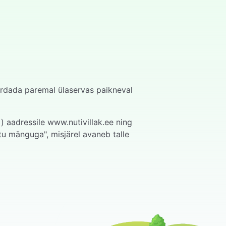
erdada paremal ülaservas paikneval
) aadressile www.nutivillak.ee ning
u mänguga", misjärel avaneb talle
ängijad enda seadmes vajutada "Vasta"