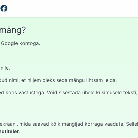
 mäng?
st Google kontoga.
nile.
d nimi, et hiljem oleks seda mängu lihtsam leida.
 koos vastustega. Võid sisestada ühele küsimusele teksti, pi
ekraani, mida saavad kõik mängijad korraga vaadata. Selle
nutiteler
.