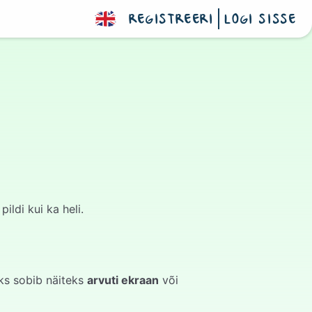
REGISTREERI
LOGI SISSE
ldi kui ka heli.
ks sobib näiteks
arvuti ekraan
või