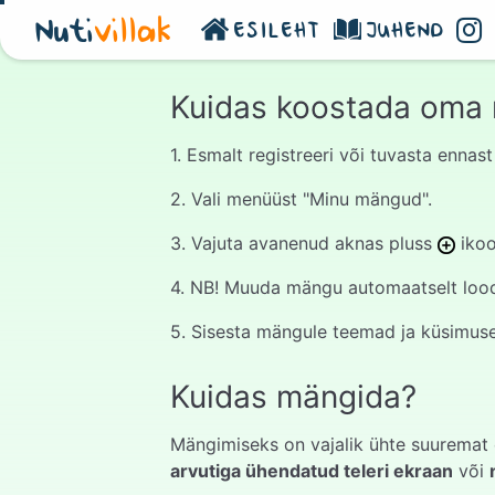
Nuti
villak
ESILEHT
JUHEND
Kuidas koostada oma
1. Esmalt registreeri või tuvasta enna
2. Vali menüüst "Minu mängud".
3. Vajuta avanenud aknas pluss
ikoo
4. NB! Muuda mängu automaatselt loodu
5. Sisesta mängule teemad ja küsimused
Kuidas mängida?
Mängimiseks on vajalik ühte suuremat 
arvutiga ühendatud teleri ekraan
või