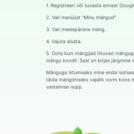
1. Registreeri või tuvasta ennast Goog
2. Vali menüüst "Minu mängud".
3. Vali meelepärane mäng.
4. Vajuta alusta.
5. Oota kuni mängijad liituvad mängug
mängu koodil. Seal on kirjas järgmine i
Mänguga liitumiseks mine enda nutisead
täida mängimiseks vajalik vorm koos m
vastamise nupp.
6. Kui mängijad on liitunud, võib valid
7. Küsimuse avanedes jookseb küsimuse
nuppu.
8. Esimene vastamisõigus on kiireimal v