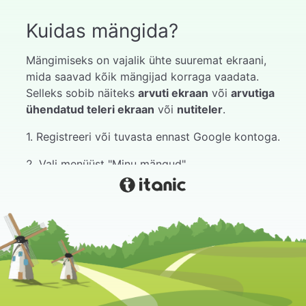
Kuidas mängida?
Mängimiseks on vajalik ühte suuremat ekraani,
mida saavad kõik mängijad korraga vaadata.
Selleks sobib näiteks
arvuti ekraan
või
arvutiga
ühendatud teleri ekraan
või
nutiteler
.
1. Registreeri või tuvasta ennast Google kontoga.
2. Vali menüüst "Minu mängud".
3. Vali meelepärane mäng.
4. Vajuta alusta.
5. Oota kuni mängijad liituvad mänguga.
Mänguga liitumise juhendi leiad mängust kui
hiirega hoverdada paremal ülaservas paikneval
mängu koodil. Seal on kirjas järgmine info: