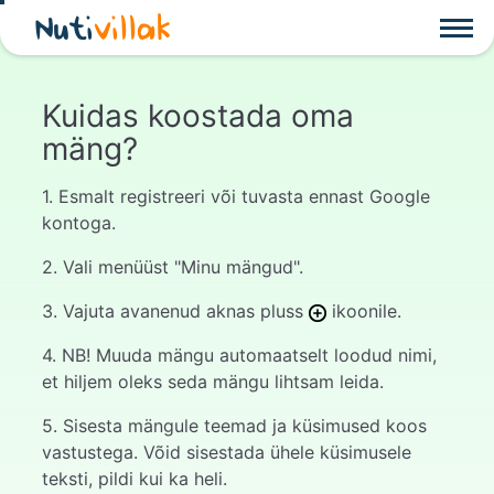
Nuti
villak
Kuidas koostada oma
mäng?
1. Esmalt registreeri või tuvasta ennast Google
kontoga.
2. Vali menüüst "Minu mängud".
3. Vajuta avanenud aknas pluss
ikoonile.
4. NB! Muuda mängu automaatselt loodud nimi,
et hiljem oleks seda mängu lihtsam leida.
5. Sisesta mängule teemad ja küsimused koos
vastustega. Võid sisestada ühele küsimusele
teksti, pildi kui ka heli.