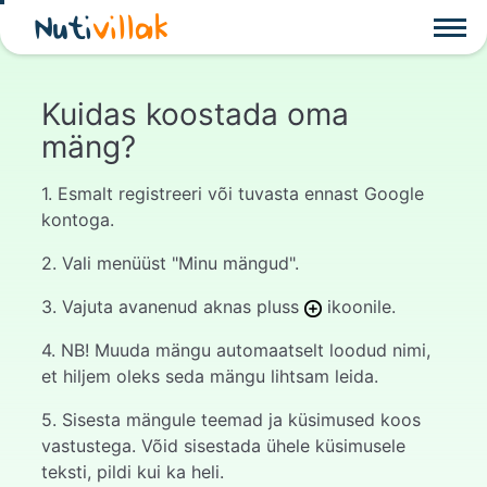
Nuti
villak
Kuidas koostada oma
mäng?
1. Esmalt registreeri või tuvasta ennast Google
kontoga.
2. Vali menüüst "Minu mängud".
3. Vajuta avanenud aknas pluss
ikoonile.
4. NB! Muuda mängu automaatselt loodud nimi,
et hiljem oleks seda mängu lihtsam leida.
5. Sisesta mängule teemad ja küsimused koos
vastustega. Võid sisestada ühele küsimusele
teksti, pildi kui ka heli.