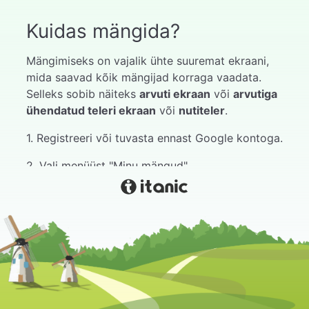
Kuidas mängida?
Mängimiseks on vajalik ühte suuremat ekraani,
mida saavad kõik mängijad korraga vaadata.
Selleks sobib näiteks
arvuti ekraan
või
arvutiga
ühendatud teleri ekraan
või
nutiteler
.
1. Registreeri või tuvasta ennast Google kontoga.
2. Vali menüüst "Minu mängud".
3. Vali meelepärane mäng.
4. Vajuta alusta.
5. Oota kuni mängijad liituvad mänguga.
Mänguga liitumise juhendi leiad mängust kui
hiirega hoverdada paremal ülaservas paikneval
mängu koodil. Seal on kirjas järgmine info: