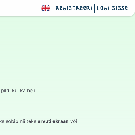
REGISTREERI
LOGI SISSE
ldi kui ka heli.
ks sobib näiteks
arvuti ekraan
või