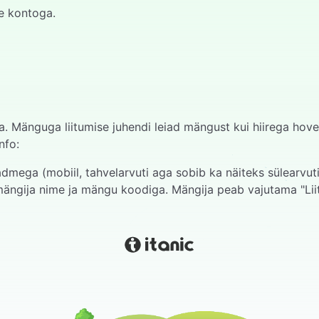
le kontoga.
a. Mänguga liitumise juhendi leiad mängust kui hiirega hov
nfo:
mega (mobiil, tahvelarvuti aga sobib ka näiteks sülearvuti
ängija nime ja mängu koodiga. Mängija peab vajutama "Liit
a esimese küsimuse ja selle avada.
 ülal progressi riba, mille lõpuni jõudmisel saavad kõik m
astajal. Vastaja esitab vastuse suuliselt.