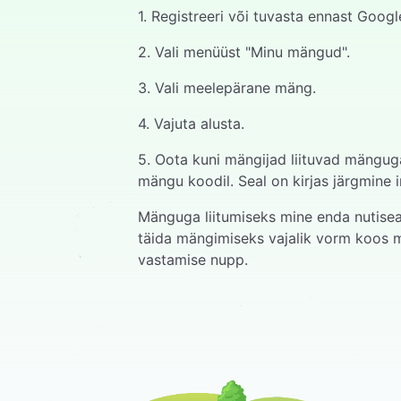
1. Registreeri või tuvasta ennast Goog
2. Vali menüüst "Minu mängud".
3. Vali meelepärane mäng.
4. Vajuta alusta.
5. Oota kuni mängijad liituvad mängug
mängu koodil. Seal on kirjas järgmine i
Mänguga liitumiseks mine enda nutisead
täida mängimiseks vajalik vorm koos m
vastamise nupp.
6. Kui mängijad on liitunud, võib valid
7. Küsimuse avanedes jookseb küsimuse
nuppu.
8. Esimene vastamisõigus on kiireimal v