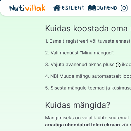
Nuti
villak
ESILEHT
JUHEND
Kuidas koostada oma
1. Esmalt registreeri või tuvasta enna
2. Vali menüüst "Minu mängud".
3. Vajuta avanenud aknas pluss
ikoo
4. NB! Muuda mängu automaatselt loodu
5. Sisesta mängule teemad ja küsimused
Kuidas mängida?
Mängimiseks on vajalik ühte suuremat 
arvutiga ühendatud teleri ekraan
või