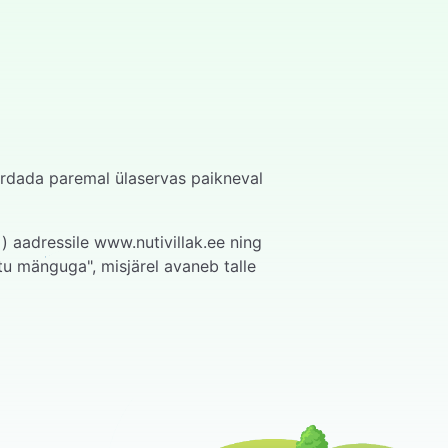
erdada paremal ülaservas paikneval
) aadressile www.nutivillak.ee ning
u mänguga", misjärel avaneb talle
ängijad enda seadmes vajutada "Vasta"