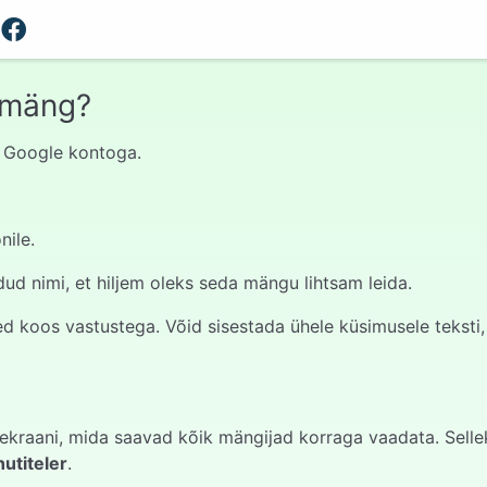
 mäng?
st Google kontoga.
nile.
d nimi, et hiljem oleks seda mängu lihtsam leida.
 koos vastustega. Võid sisestada ühele küsimusele teksti, pi
ekraani, mida saavad kõik mängijad korraga vaadata. Selle
nutiteler
.