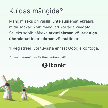
Kuidas mängida?
Mängimiseks on vajalik ühte suuremat ekraani,
mida saavad kõik mängijad korraga vaadata.
Selleks sobib näiteks
arvuti ekraan
või
arvutiga
ühendatud teleri ekraan
või
nutiteler
.
1. Registreeri või tuvasta ennast Google kontoga.
2. Vali menüüst "Minu mängud".
3. Vali meelepärane mäng.
4. Vajuta alusta.
5. Oota kuni mängijad liituvad mänguga.
Mänguga liitumise juhendi leiad mängust kui
hiirega hoverdada paremal ülaservas paikneval
mängu koodil. Seal on kirjas järgmine info: