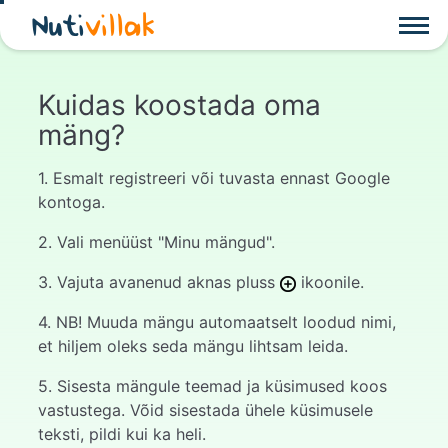
Nuti
villak
Kuidas koostada oma
mäng?
1. Esmalt registreeri või tuvasta ennast Google
kontoga.
2. Vali menüüst "Minu mängud".
3. Vajuta avanenud aknas pluss
ikoonile.
4. NB! Muuda mängu automaatselt loodud nimi,
et hiljem oleks seda mängu lihtsam leida.
5. Sisesta mängule teemad ja küsimused koos
vastustega. Võid sisestada ühele küsimusele
teksti, pildi kui ka heli.