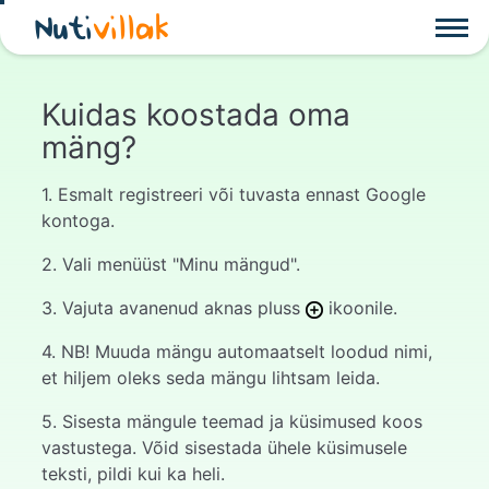
Nuti
villak
Kuidas koostada oma
mäng?
1. Esmalt registreeri või tuvasta ennast Google
kontoga.
2. Vali menüüst "Minu mängud".
3. Vajuta avanenud aknas pluss
ikoonile.
4. NB! Muuda mängu automaatselt loodud nimi,
et hiljem oleks seda mängu lihtsam leida.
5. Sisesta mängule teemad ja küsimused koos
vastustega. Võid sisestada ühele küsimusele
teksti, pildi kui ka heli.