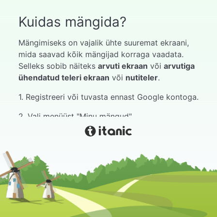
Kuidas mängida?
Mängimiseks on vajalik ühte suuremat ekraani,
mida saavad kõik mängijad korraga vaadata.
Selleks sobib näiteks
arvuti ekraan
või
arvutiga
ühendatud teleri ekraan
või
nutiteler
.
1. Registreeri või tuvasta ennast Google kontoga.
2. Vali menüüst "Minu mängud".
3. Vali meelepärane mäng.
4. Vajuta alusta.
5. Oota kuni mängijad liituvad mänguga.
Mänguga liitumise juhendi leiad mängust kui
hiirega hoverdada paremal ülaservas paikneval
mängu koodil. Seal on kirjas järgmine info: