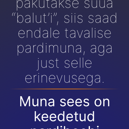
pakutakse süüa
“balut’i”, siis saad
endale tavalise
pardimuna, aga
just selle
erinevusega.
Muna sees on
keedetud