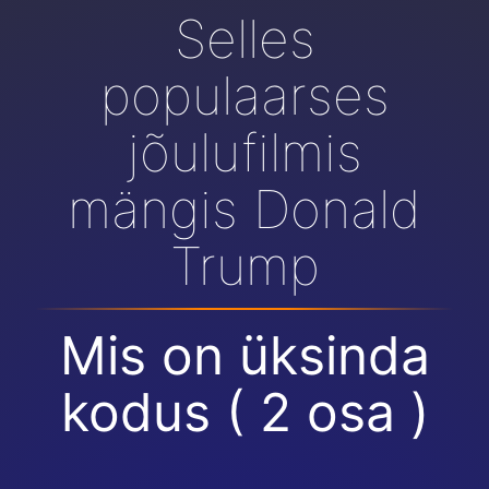
Selles
populaarses
jõulufilmis
mängis Donald
Trump
Mis on üksinda
kodus ( 2 osa )