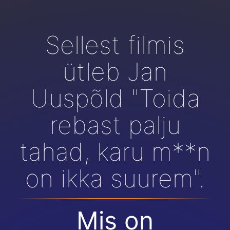
Sellest filmis
ütleb Jan
Uuspõld "Toida
rebast palju
tahad, karu m**n
on ikka suurem".
Mis on