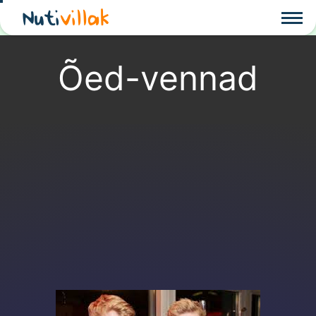
Nuti
villak
Õed-vennad